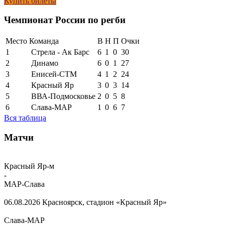
Купить билеты
Чемпионат России по регби
Место
Команда
В
Н
П
Очки
1
Стрела - Ак Барс
6
1
0
30
2
Динамо
6
0
1
27
3
Енисей-СТМ
4
1
2
24
4
Красный Яр
3
0
3
14
5
ВВА-Подмосковье
2
0
5
8
6
Слава-МАР
1
0
6
7
Вся таблица
Матчи
Красный Яр-м
-
МАР-Слава
06.08.2026
Красноярск, стадион «Красный Яр»
Слава-МАР