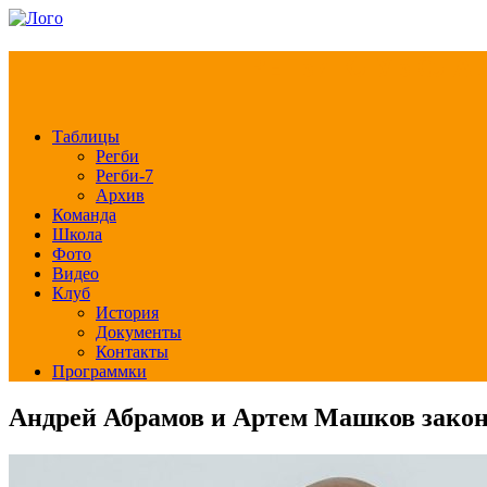
РЕГБИ КЛУБ СЛА
Таблицы
Регби
Регби-7
Архив
Команда
Школа
Фото
Видео
Клуб
История
Документы
Контакты
Программки
Андрей Абрамов и Артем Машков закон