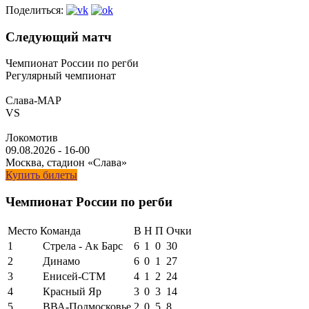
Поделиться:
Следующий матч
Чемпионат России по регби
Регулярный чемпионат
Слава-МАР
VS
Локомотив
09.08.2026
-
16-00
Москва, стадион «Слава»
Купить билеты
Чемпионат России по регби
Место
Команда
В
Н
П
Очки
1
Стрела - Ак Барс
6
1
0
30
2
Динамо
6
0
1
27
3
Енисей-СТМ
4
1
2
24
4
Красный Яр
3
0
3
14
5
ВВА-Подмосковье
2
0
5
8