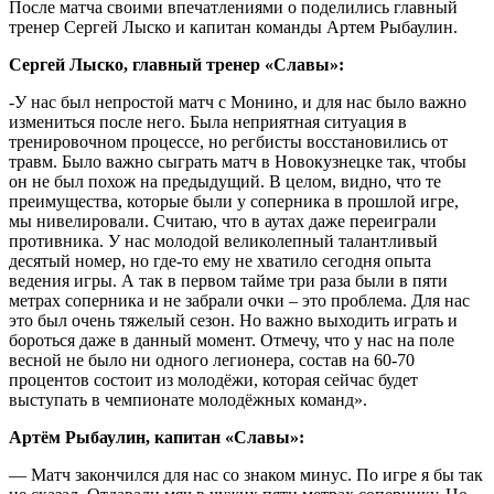
После матча своими впечатлениями о поделились главный
тренер Сергей Лыско и капитан команды Артем Рыбаулин.
Сергей Лыско, главный тренер «Славы»:
-У нас был непростой матч с Монино, и для нас было важно
измениться после него. Была неприятная ситуация в
тренировочном процессе, но регбисты восстановились от
травм. Было важно сыграть матч в Новокузнецке так, чтобы
он не был похож на предыдущий. В целом, видно, что те
преимущества, которые были у соперника в прошлой игре,
мы нивелировали. Считаю, что в аутах даже переиграли
противника. У нас молодой великолепный талантливый
десятый номер, но где-то ему не хватило сегодня опыта
ведения игры. А так в первом тайме три раза были в пяти
метрах соперника и не забрали очки – это проблема. Для нас
это был очень тяжелый сезон. Но важно выходить играть и
бороться даже в данный момент. Отмечу, что у нас на поле
весной не было ни одного легионера, состав на 60-70
процентов состоит из молодёжи, которая сейчас будет
выступать в чемпионате молодёжных команд».
Артём Рыбаулин, капитан «Славы»:
— Матч закончился для нас со знаком минус. По игре я бы так