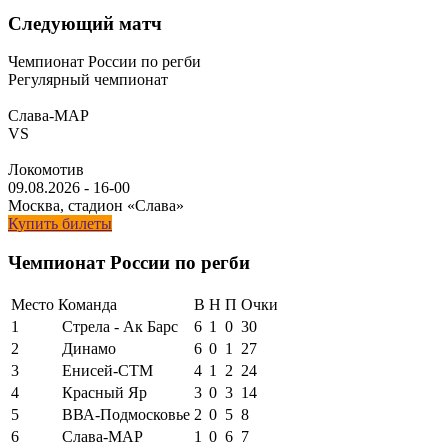
Следующий матч
Чемпионат России по регби
Регулярный чемпионат
Слава-МАР
VS
Локомотив
09.08.2026
-
16-00
Москва, стадион «Слава»
Купить билеты
Чемпионат России по регби
Место
Команда
В
Н
П
Очки
1
Стрела - Ак Барс
6
1
0
30
2
Динамо
6
0
1
27
3
Енисей-СТМ
4
1
2
24
4
Красный Яр
3
0
3
14
5
ВВА-Подмосковье
2
0
5
8
6
Слава-МАР
1
0
6
7