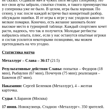
не сказал. Отдавали мяч в чужих пяти метрах сопернику. Но
все свои ауты забрали, схватки стояли, и такого преимущества
у соперника уже не было. В целом, игра была хорошая. По
сезону, у нас после каждой встречи был конкретный разбор,
обсуждали ошибки. И от игры к игре у нас уходили какие-то
мелкие помарки. Конечно, есть желание занимать более
высокое место в турнирной таблице. Каждый спортсмен хочет
расти, надеюсь, что так и получится. Молодые регбисты
набрались опыта, плюс, если у нас останутся опытные игроки
и состав усилится некоторыми позициями, мы можем
претендовать на что угодно.
Статистика матча
Металлург – Слава – 36:17
(21:5)
Результативные действия Славы:
попытки – Федоров (18
мин), Рыбаулин (67 мин), Почечуев (75 мин); реализация –
Баженов (67 мин).
Наказания:
Сергей Беленков (Металлург), 4 – желтая
карточка.
Судья
А.Баранов (Москва)
17 июня.
Новокузнецк. Стадион «Металлург». 350 зрителей.