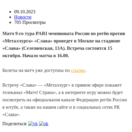
09.10.2023
Новости
705 Просмотры
Матч 9-го тура PARI чемпионата России по регби против
«Металлурга» «Слава» проведет в Москве на стадионе
«Слава» (Селезневская, 13А). Встреча состоится 15
октября. Начало матча в 16.00.
Билеты на матч уже доступны по
ссылке
.
Встречу «Слава» — «Металлург» в прямом эфире покажет
телеканал «Матч! Страна», а в интернете игру можно будет
посмотреть на официальном канале Федерации регби России
в ютубе, а также на нашем сайте и в социальных сетях РК
«Слава».
Поделиться: