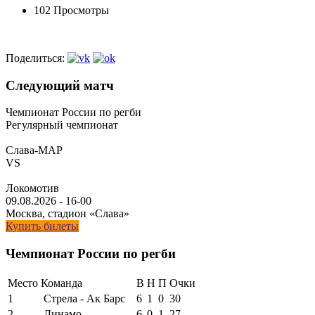
102 Просмотры
Поделиться:
Следующий матч
Чемпионат России по регби
Регулярный чемпионат
Слава-МАР
VS
Локомотив
09.08.2026
-
16-00
Москва, стадион «Слава»
Купить билеты
Чемпионат России по регби
Место
Команда
В
Н
П
Очки
1
Стрела - Ак Барс
6
1
0
30
2
Динамо
6
0
1
27