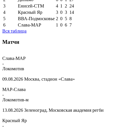
3
Енисей-СТМ
4
1
2
24
4
Красный Яр
3
0
3
14
5
ВВА-Подмосковье
2
0
5
8
6
Слава-МАР
1
0
6
7
Вся таблица
Матчи
Слава-МАР
-
Локомотив
09.08.2026
Москва, стадион «Слава»
МАР-Слава
-
Локомотив-м
13.08.2026
Зеленоград, Московская академия регби
Красный Яр
-