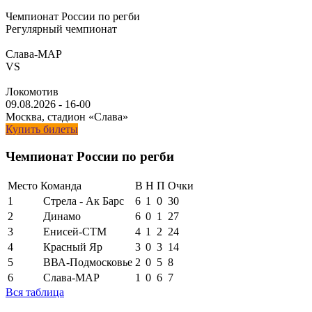
Чемпионат России по регби
Регулярный чемпионат
Слава-МАР
VS
Локомотив
09.08.2026
-
16-00
Москва, стадион «Слава»
Купить билеты
Чемпионат России по регби
Место
Команда
В
Н
П
Очки
1
Стрела - Ак Барс
6
1
0
30
2
Динамо
6
0
1
27
3
Енисей-СТМ
4
1
2
24
4
Красный Яр
3
0
3
14
5
ВВА-Подмосковье
2
0
5
8
6
Слава-МАР
1
0
6
7
Вся таблица