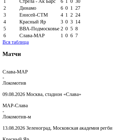
1
Стрела - Ак Барс
6
1
0
30
2
Динамо
6
0
1
27
3
Енисей-СТМ
4
1
2
24
4
Красный Яр
3
0
3
14
5
ВВА-Подмосковье
2
0
5
8
6
Слава-МАР
1
0
6
7
Вся таблица
Матчи
Слава-МАР
-
Локомотив
09.08.2026
Москва, стадион «Слава»
МАР-Слава
-
Локомотив-м
13.08.2026
Зеленоград, Московская академия регби
Красный Яр