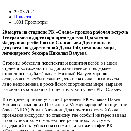
29.03.2021
Новости
1031 Просмотры
28 марта на стадионе РК «Слава» прошла рабочая встреча
Генерального директора-председателя Правления
Федерации регби России Станислава Дружинина и
депутата Государственной Думы РФ, чемпиона мира,
легендарного боксера Николая Валуева.
Стороны обсудили перспективы развития регби в нашей
стране и возможности по дополнительной поддержке
столичного клуба «Слава». Николай Валуев хорошо
осведомлен о регби и считает, что игра с овальным мячом
явно недооценена в российском спортивном мире, выразил
готовность возглавить Попечительский Совет РК «Слава».
Во встрече приняли участие Президент РК «Слава» Павел
Новиков, помощник Президента Международной ассоциации
бокса (AIBA) Роман Антонов. Для почетных гостей была
проведена экскурсия по стадиону, где особый интерес вызвал
«галстучный зал» с коллекцией регбийных галстуков
федераций и клубов со всего мира, а так же трофеи РК
«Слава» за его полувековую историю.