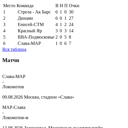
Место
Команда
В
Н
П
Очки
1
Стрела - Ак Барс
6
1
0
30
2
Динамо
6
0
1
27
3
Енисей-СТМ
4
1
2
24
4
Красный Яр
3
0
3
14
5
ВВА-Подмосковье
2
0
5
8
6
Слава-МАР
1
0
6
7
Вся таблица
Матчи
Слава-МАР
-
Локомотив
09.08.2026
Москва, стадион «Слава»
МАР-Слава
-
Локомотив-м
13.08.2026
Зеленоград, Московская академия регби