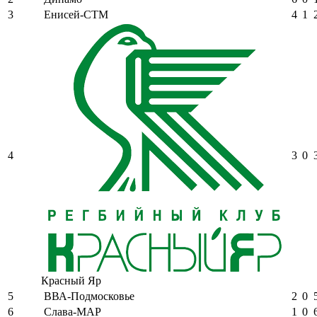
3
Енисей-СТМ
4
1
4
3
0
Красный Яр
5
ВВА-Подмосковье
2
0
6
Слава-МАР
1
0