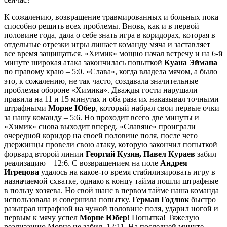
К сожалению, возвращение травмированных и больных пока
способно решить всех проблемы. Вновь, как и в первой
половине года, дала о себе знать игра в коридорах, которая в
отдельные отрезки игры лишает команду мяча и заставляет
все время защищаться. «Химик» мощно начал встречу и на 6-й
минуте широкая атака закончилась попыткой
Куана Эймана
по правому краю – 5:0. «Слава», когда владела мячом, а было
это, к сожалению, не так часто, создавала значительные
проблемы обороне «Химика». Дважды гости нарушали
правила на 11 и 15 минутах и оба раза их наказывал точными
штрафными
Морне Юбер
, который набрал свои первые очки
за нашу команду – 5:6. Но проходит всего две минуты и
«Химик» снова выходит вперед. «Славяне» проиграли
очередной коридор на своей половине поля, после чего
дзержинцы провели свою атаку, которую закончил попыткой
форвард второй линии
Георгий Кузин, Павел Кураев
забил
реализацию – 12:6. С возвращением на поле
Андрея
Игрецова
удалось на какое-то время стабилизировать игру в
назначаемой схватке, однако к концу тайма пошли штрафные
в пользу хозяева. Но свой шанс в первом тайме наша команда
использовала и совершила попытку.
Герман Годлюк
быстро
разыграл штрафной на чужой половине поля, ударил ногой и
первым к мячу успел
Морне Юбер
! Попытка! Тяжелую
реализацию Морне не забил. 12:11. На последней минуте