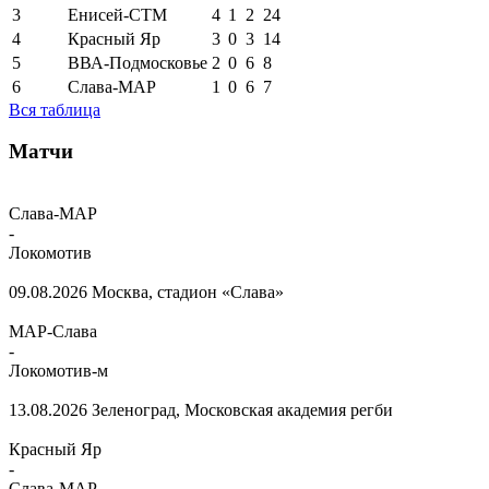
3
Енисей-СТМ
4
1
2
24
4
Красный Яр
3
0
3
14
5
ВВА-Подмосковье
2
0
6
8
6
Слава-МАР
1
0
6
7
Вся таблица
Матчи
Слава-МАР
-
Локомотив
09.08.2026
Москва, стадион «Слава»
МАР-Слава
-
Локомотив-м
13.08.2026
Зеленоград, Московская академия регби
Красный Яр
-
Слава-МАР