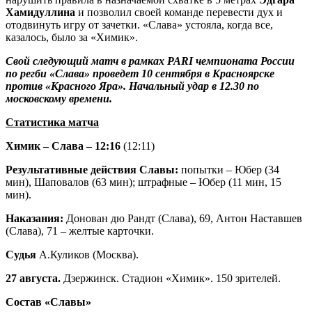
Хамидуллина
и позволил своей команде перевести дух и
отодвинуть игру от зачетки. «Слава» устояла, когда все,
казалось, было за «Химик».
Свой следующий матч в рамках
PARI чемпионата России
по регби «Слава» проведет 10 сентября в Красноярске
против «Красного Яра». Начальный удар в 12.30 по
московскому времени.
Статистика матча
Химик – Слава – 12:16
(12:11)
Результативные действия Славы:
попытки – Юбер (34
мин), Шаповалов (63 мин); штрафные – Юбер (11 мин, 15
мин).
Наказания:
Донован дю Рандт (Слава), 69, Антон Наставшев
(Слава), 71 – желтые карточки.
Судья
А.Куликов (Москва).
27 августа.
Дзержинск. Стадион «Химик». 150 зрителей.
Состав «Славы»