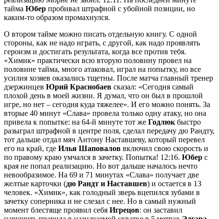
тайма
Юбер
пробивал штрафной с убойной позиции, но
каким-то образом промахнулся.
О втором тайме можно писать отдельную книгу. С одной
стороны, как не надо играть, с другой, как надо проявлять
героизм и достигать результата, когда все против тебя.
«Химик» практически всю вторую половину провел на
половине тайма, много атаковал, играл на попытку, но все
усилия хозяев оказались тщетны. После матча главный тренер
дзержинцев
Юрий Краснобаев
сказал: «Сегодня самый
плохой день в моей жизни. Я думал, что он был в прошлой
игре, но нет – сегодня куда тяжелее». И его можно понять. За
вторые 40 минут «Слава» провела только одну атаку, но она
привела к попытке: на 64-й минуте тот же
Годлюк
быстро
разыграл штрафной в центре поля, сделал передачу дю Рандту,
тот дальше отдал мяч Антону Наставшеву, который перевел
его на край, где
Илья Шаповалов
включил свою скорость и
по правому краю умчался в зачетку. Попытка! 12:16.
Юбер
с
края не попал реализацию. Но вот дальше началось нечто
невообразимое. На 69 и 71 минутах «Слава» получает две
желтые карточки (
дю Рандт и Наставшев
) и остается в 13
человек. «Химик», как голодный зверь вцепился зубами в
зачетку соперника и не слезал с нее. Но в самый нужный
момент блестяще проявил себя
Игрецов
: он заставил
нарушить правила в назначаемой схватке в 5 метрах
Эдгара