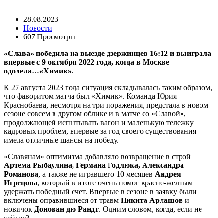
28.08.2023
Новости
607 Просмотры
«Слава» победила на выезде дзержинцев 16:12 и выиграла
впервые с 9 октября 2022 года, когда в Москве
одолела…«Химик».
К 27 августа 2023 года ситуация складывалась таким образом,
что фаворитом матча был «Химик». Команда Юрия
Краснобаева, несмотря на три поражения, предстала в новом
сезоне совсем в другом облике и в матче со «Славой»,
продолжающей испытывать вагон и маленькую тележку
кадровых проблем, впервые за год своего существования
имела отличные шансы на победу.
«Славянам» оптимизма добавляло возвращение в строй
Артема Рыбаулина, Германа Годлюка, Александра
Романова
, а также не игравшего 10 месяцев
Андрея
Игрецова
, который в итоге очень помог красно-желтым
удержать победный счет. Впервые в сезоне в заявку были
включены оправившиеся от травм
Никита Арлашов
и
новичок
Донован дю Рандт
. Одним словом, когда, если не
сейчас?