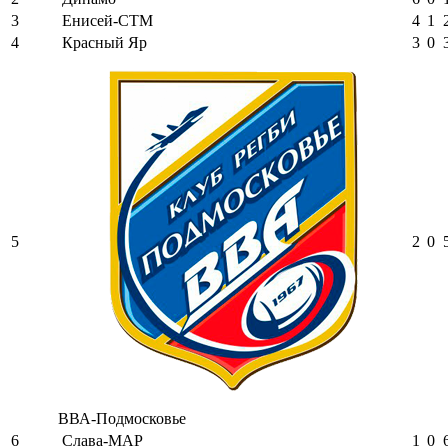
3
Енисей-СТМ
4
1
4
Красный Яр
3
0
5
2
0
ВВА-Подмосковье
6
Слава-МАР
1
0