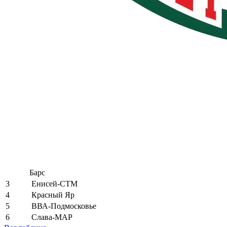
Барс
3
Енисей-СТМ
4
Красный Яр
5
ВВА-Подмосковье
6
Слава-МАР