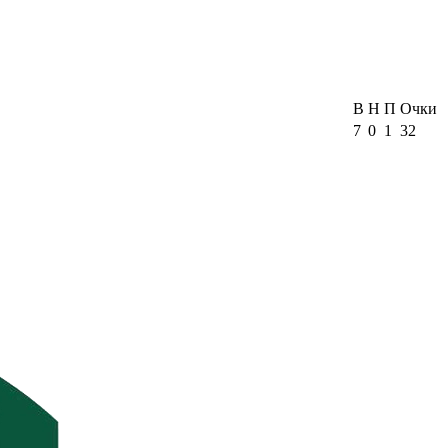
В
Н
П
Очки
7
0
1
32