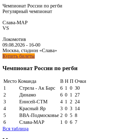
Чемпионат России по регби
Регулярный чемпионат
Слава-МАР
VS
Локомотив
09.08.2026
-
16-00
Москва, стадион «Слава»
Купить билеты
Чемпионат России по регби
Место
Команда
В
Н
П
Очки
1
Стрела - Ак Барс
6
1
0
30
2
Динамо
6
0
1
27
3
Енисей-СТМ
4
1
2
24
4
Красный Яр
3
0
3
14
5
ВВА-Подмосковье
2
0
5
8
6
Слава-МАР
1
0
6
7
Вся таблица