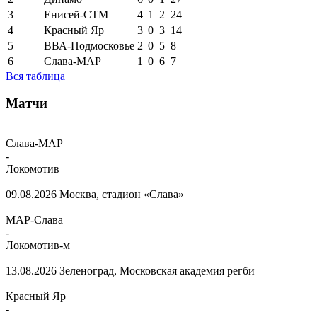
3
Енисей-СТМ
4
1
2
24
4
Красный Яр
3
0
3
14
5
ВВА-Подмосковье
2
0
5
8
6
Слава-МАР
1
0
6
7
Вся таблица
Матчи
Слава-МАР
-
Локомотив
09.08.2026
Москва, стадион «Слава»
МАР-Слава
-
Локомотив-м
13.08.2026
Зеленоград, Московская академия регби
Красный Яр
-