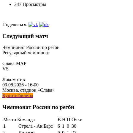
247 Просмотры
Поделиться:
Следующий матч
Чемпионат России по регби
Регулярный чемпионат
Слава-МАР
VS
Локомотив
09.08.2026
-
16-00
Москва, стадион «Слава»
Купить билеты
Чемпионат России по регби
Место
Команда
В
Н
П
Очки
1
Стрела - Ак Барс
6
1
0
30
2
Динамо
6
0
1
27