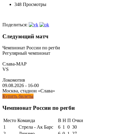
348 Просмотры
Поделиться:
Следующий матч
Чемпионат России по регби
Регулярный чемпионат
Слава-МАР
VS
Локомотив
09.08.2026
-
16-00
Москва, стадион «Слава»
Купить билеты
Чемпионат России по регби
Место
Команда
В
Н
П
Очки
1
Стрела - Ак Барс
6
1
0
30
2
Динамо
6
0
1
27