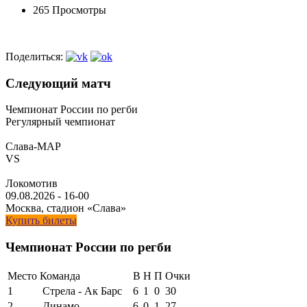
265 Просмотры
Поделиться:
Следующий матч
Чемпионат России по регби
Регулярный чемпионат
Слава-МАР
VS
Локомотив
09.08.2026
-
16-00
Москва, стадион «Слава»
Купить билеты
Чемпионат России по регби
Место
Команда
В
Н
П
Очки
1
Стрела - Ак Барс
6
1
0
30
2
Динамо
6
0
1
27