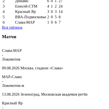
2
Динамо
6
0
1
27
3
Енисей-СТМ
4
1
2
24
4
Красный Яр
3
0
3
14
5
ВВА-Подмосковье
2
0
5
8
6
Слава-МАР
1
0
6
7
Вся таблица
Матчи
Слава-МАР
-
Локомотив
09.08.2026
Москва, стадион «Слава»
МАР-Слава
-
Локомотив-м
13.08.2026
Зеленоград, Московская академия регби
Красный Яр
-