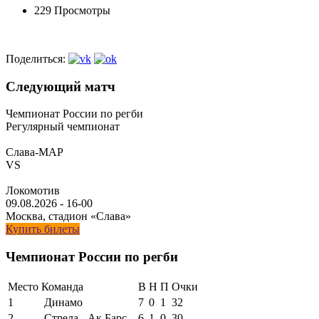
229 Просмотры
Поделиться:
Следующий матч
Чемпионат России по регби
Регулярный чемпионат
Слава-МАР
VS
Локомотив
09.08.2026
-
16-00
Москва, стадион «Слава»
Купить билеты
Чемпионат России по регби
Место
Команда
В
Н
П
Очки
1
Динамо
7
0
1
32
2
Стрела - Ак Барс
6
1
0
30