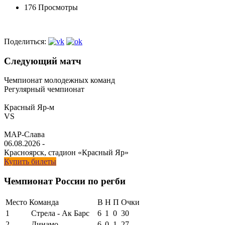
176 Просмотры
Поделиться:
Следующий матч
Чемпионат молодежных команд
Регулярный чемпионат
Красный Яр-м
VS
МАР-Слава
06.08.2026
-
Красноярск, стадион «Красный Яр»
Купить билеты
Чемпионат России по регби
Место
Команда
В
Н
П
Очки
1
Стрела - Ак Барс
6
1
0
30
2
Динамо
6
0
1
27