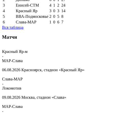
3
Енисей-СТМ
4
1
2
24
4
Красный Яр
3
0
3
14
5
ВВА-Подмосковье
2
0
5
8
6
Слава-МАР
1
0
6
7
Вся таблица
Матчи
Красный Яр-м
-
МАР-Слава
06.08.2026
Красноярск, стадион «Красный Яр»
Слава-МАР
-
Локомотив
09.08.2026
Москва, стадион «Слава»
МАР-Слава
-