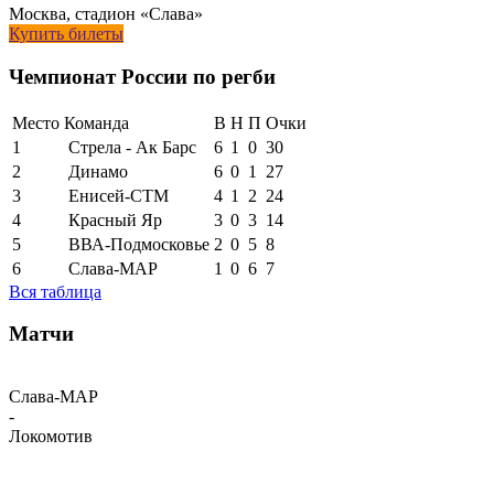
Москва, стадион «Слава»
Купить билеты
Чемпионат России по регби
Место
Команда
В
Н
П
Очки
1
Стрела - Ак Барс
6
1
0
30
2
Динамо
6
0
1
27
3
Енисей-СТМ
4
1
2
24
4
Красный Яр
3
0
3
14
5
ВВА-Подмосковье
2
0
5
8
6
Слава-МАР
1
0
6
7
Вся таблица
Матчи
Слава-МАР
-
Локомотив