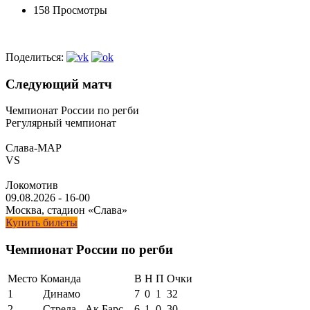
158 Просмотры
Поделиться:
Следующий матч
Чемпионат России по регби
Регулярный чемпионат
Слава-МАР
VS
Локомотив
09.08.2026
-
16-00
Москва, стадион «Слава»
Купить билеты
Чемпионат России по регби
Место
Команда
В
Н
П
Очки
1
Динамо
7
0
1
32
2
Стрела - Ак Барс
6
1
0
30