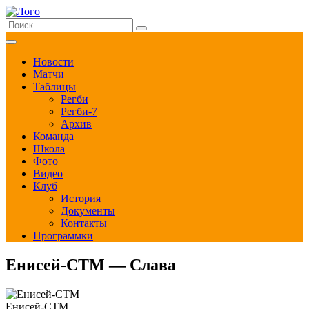
Новости
Матчи
Таблицы
Регби
Регби-7
Архив
Команда
Школа
Фото
Видео
Клуб
История
Документы
Контакты
Программки
Енисей-СТМ — Слава
Енисей-СТМ