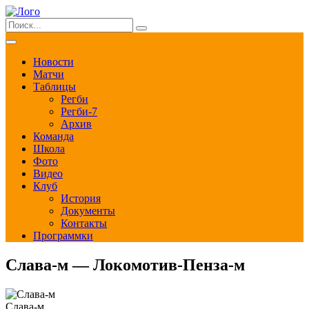
Новости
Матчи
Таблицы
Регби
Регби-7
Архив
Команда
Школа
Фото
Видео
Клуб
История
Документы
Контакты
Программки
Слава-м — Локомотив-Пенза-м
Слава-м