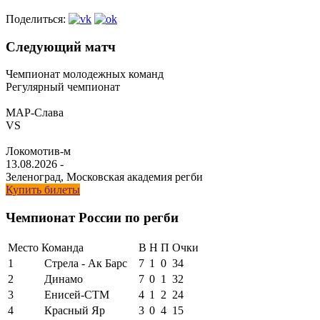
Поделиться:
Следующий матч
Чемпионат молодежных команд
Регулярный чемпионат
МАР-Слава
VS
Локомотив-м
13.08.2026
-
Зеленоград, Московская академия регби
Купить билеты
Чемпионат России по регби
Место
Команда
В
Н
П
Очки
1
Стрела - Ак Барс
7
1
0
34
2
Динамо
7
0
1
32
3
Енисей-СТМ
4
1
2
24
4
Красный Яр
3
0
4
15