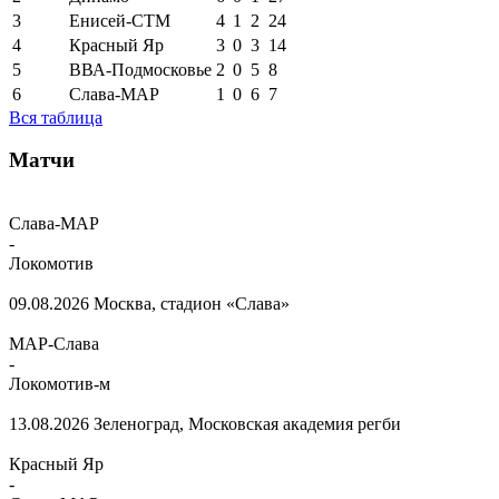
3
Енисей-СТМ
4
1
2
24
4
Красный Яр
3
0
3
14
5
ВВА-Подмосковье
2
0
5
8
6
Слава-МАР
1
0
6
7
Вся таблица
Матчи
Слава-МАР
-
Локомотив
09.08.2026
Москва, стадион «Слава»
МАР-Слава
-
Локомотив-м
13.08.2026
Зеленоград, Московская академия регби
Красный Яр
-