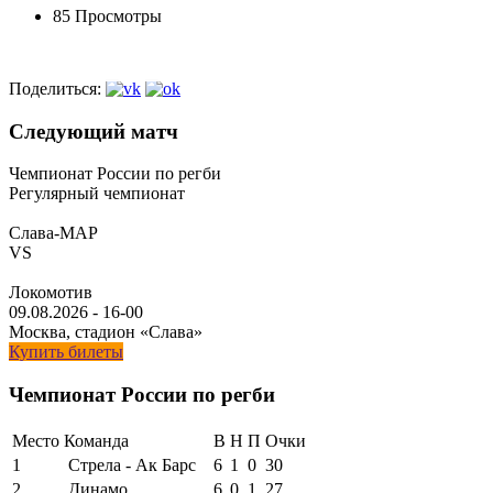
85 Просмотры
Поделиться:
Следующий матч
Чемпионат России по регби
Регулярный чемпионат
Слава-МАР
VS
Локомотив
09.08.2026
-
16-00
Москва, стадион «Слава»
Купить билеты
Чемпионат России по регби
Место
Команда
В
Н
П
Очки
1
Стрела - Ак Барс
6
1
0
30
2
Динамо
6
0
1
27