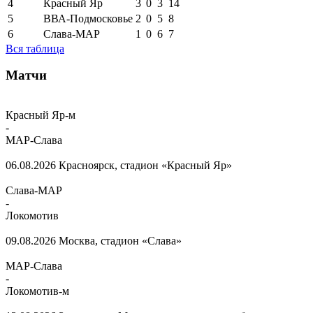
4
Красный Яр
3
0
3
14
5
ВВА-Подмосковье
2
0
5
8
6
Слава-МАР
1
0
6
7
Вся таблица
Матчи
Красный Яр-м
-
МАР-Слава
06.08.2026
Красноярск, стадион «Красный Яр»
Слава-МАР
-
Локомотив
09.08.2026
Москва, стадион «Слава»
МАР-Слава
-
Локомотив-м