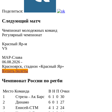
Поделиться:
Следующий матч
Чемпионат молодежных команд
Регулярный чемпионат
Красный Яр-м
VS
МАР-Слава
06.08.2026
-
Красноярск, стадион «Красный Яр»
Купить билеты
Чемпионат России по регби
Место
Команда
В
Н
П
Очки
1
Стрела - Ак Барс
6
1
0
30
2
Динамо
6
0
1
27
3
Енисей-СТМ
4
1
2
24