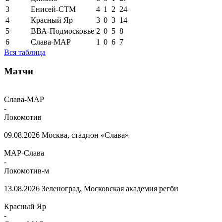
3
Енисей-СТМ
4
1
2
24
4
Красный Яр
3
0
3
14
5
ВВА-Подмосковье
2
0
5
8
6
Слава-МАР
1
0
6
7
Вся таблица
Матчи
Слава-МАР
-
Локомотив
09.08.2026
Москва, стадион «Слава»
МАР-Слава
-
Локомотив-м
13.08.2026
Зеленоград, Московская академия регби
Красный Яр
-