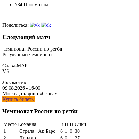
534 Просмотры
Поделиться:
Следующий матч
Чемпионат России по регби
Регулярный чемпионат
Слава-МАР
VS
Локомотив
09.08.2026
-
16-00
Москва, стадион «Слава»
Купить билеты
Чемпионат России по регби
Место
Команда
В
Н
П
Очки
1
Стрела - Ак Барс
6
1
0
30
2
Динамо
6
0
1
27