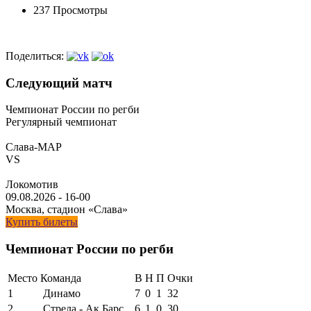
237 Просмотры
Поделиться:
Следующий матч
Чемпионат России по регби
Регулярный чемпионат
Слава-МАР
VS
Локомотив
09.08.2026
-
16-00
Москва, стадион «Слава»
Купить билеты
Чемпионат России по регби
Место
Команда
В
Н
П
Очки
1
Динамо
7
0
1
32
2
Стрела - Ак Барс
6
1
0
30