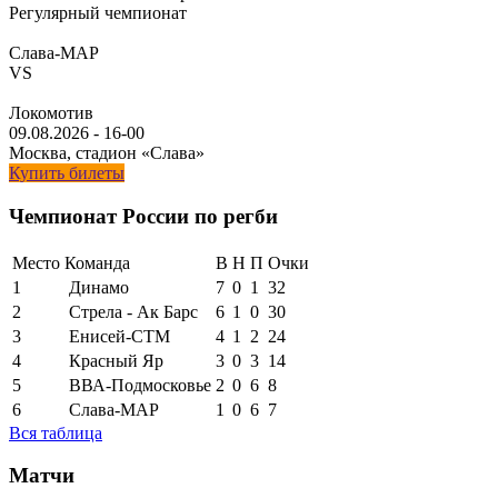
Регулярный чемпионат
Слава-МАР
VS
Локомотив
09.08.2026
-
16-00
Москва, стадион «Слава»
Купить билеты
Чемпионат России по регби
Место
Команда
В
Н
П
Очки
1
Динамо
7
0
1
32
2
Стрела - Ак Барс
6
1
0
30
3
Енисей-СТМ
4
1
2
24
4
Красный Яр
3
0
3
14
5
ВВА-Подмосковье
2
0
6
8
6
Слава-МАР
1
0
6
7
Вся таблица
Матчи