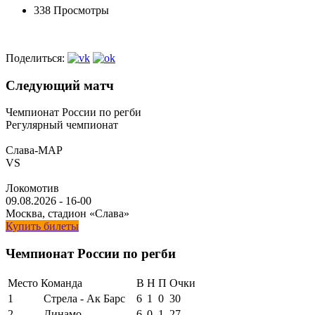
338 Просмотры
Поделиться:
Следующий матч
Чемпионат России по регби
Регулярный чемпионат
Слава-МАР
VS
Локомотив
09.08.2026
-
16-00
Москва, стадион «Слава»
Купить билеты
Чемпионат России по регби
Место
Команда
В
Н
П
Очки
1
Стрела - Ак Барс
6
1
0
30
2
Динамо
6
0
1
27