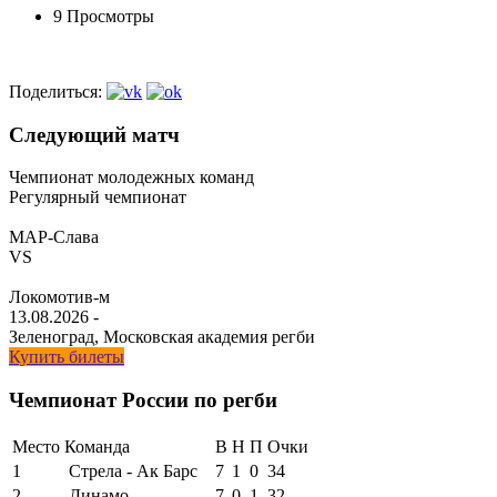
9 Просмотры
Поделиться:
Следующий матч
Чемпионат молодежных команд
Регулярный чемпионат
МАР-Слава
VS
Локомотив-м
13.08.2026
-
Зеленоград, Московская академия регби
Купить билеты
Чемпионат России по регби
Место
Команда
В
Н
П
Очки
1
Стрела - Ак Барс
7
1
0
34
2
Динамо
7
0
1
32