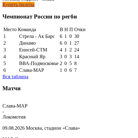
Купить билеты
Чемпионат России по регби
Место
Команда
В
Н
П
Очки
1
Стрела - Ак Барс
6
1
0
30
2
Динамо
6
0
1
27
3
Енисей-СТМ
4
1
2
24
4
Красный Яр
3
0
3
14
5
ВВА-Подмосковье
2
0
5
8
6
Слава-МАР
1
0
6
7
Вся таблица
Матчи
Слава-МАР
-
Локомотив
09.08.2026
Москва, стадион «Слава»