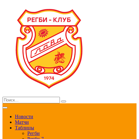
Новости
Матчи
Таблицы
Регби
Регби-7