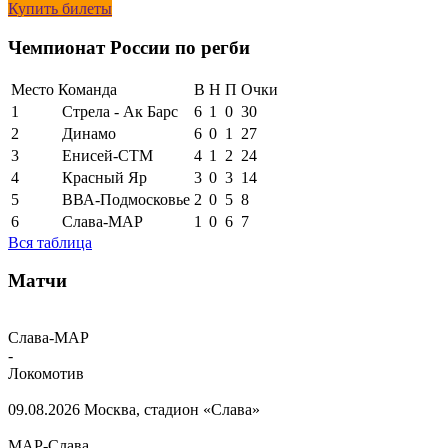
Купить билеты
Чемпионат России по регби
Место
Команда
В
Н
П
Очки
1
Стрела - Ак Барс
6
1
0
30
2
Динамо
6
0
1
27
3
Енисей-СТМ
4
1
2
24
4
Красный Яр
3
0
3
14
5
ВВА-Подмосковье
2
0
5
8
6
Слава-МАР
1
0
6
7
Вся таблица
Матчи
Слава-МАР
-
Локомотив
09.08.2026
Москва, стадион «Слава»
МАР-Слава