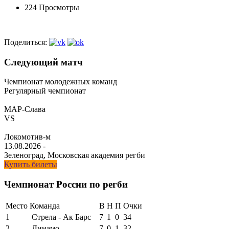
224 Просмотры
Поделиться:
Следующий матч
Чемпионат молодежных команд
Регулярный чемпионат
МАР-Слава
VS
Локомотив-м
13.08.2026
-
Зеленоград, Московская академия регби
Купить билеты
Чемпионат России по регби
Место
Команда
В
Н
П
Очки
1
Стрела - Ак Барс
7
1
0
34
2
Динамо
7
0
1
32