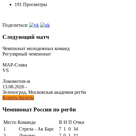
191 Просмотры
Поделиться:
Следующий матч
Чемпионат молодежных команд
Регулярный чемпионат
МАР-Слава
VS
Локомотив-м
13.08.2026
-
Зеленоград, Московская академия регби
Купить билеты
Чемпионат России по регби
Место
Команда
В
Н
П
Очки
1
Стрела - Ак Барс
7
1
0
34
2
Динамо
7
0
1
32