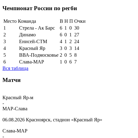
Чемпионат России по регби
Место
Команда
В
Н
П
Очки
1
Стрела - Ак Барс
6
1
0
30
2
Динамо
6
0
1
27
3
Енисей-СТМ
4
1
2
24
4
Красный Яр
3
0
3
14
5
ВВА-Подмосковье
2
0
5
8
6
Слава-МАР
1
0
6
7
Вся таблица
Матчи
Красный Яр-м
-
МАР-Слава
06.08.2026
Красноярск, стадион «Красный Яр»
Слава-МАР
-