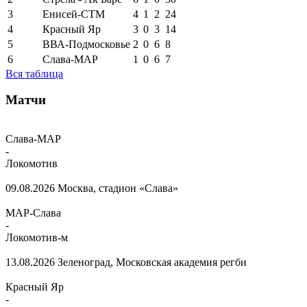
3
Енисей-СТМ
4
1
2
24
4
Красный Яр
3
0
3
14
5
ВВА-Подмосковье
2
0
6
8
6
Слава-МАР
1
0
6
7
Вся таблица
Матчи
Слава-МАР
-
Локомотив
09.08.2026
Москва, стадион «Слава»
МАР-Слава
-
Локомотив-м
13.08.2026
Зеленоград, Московская академия регби
Красный Яр
-