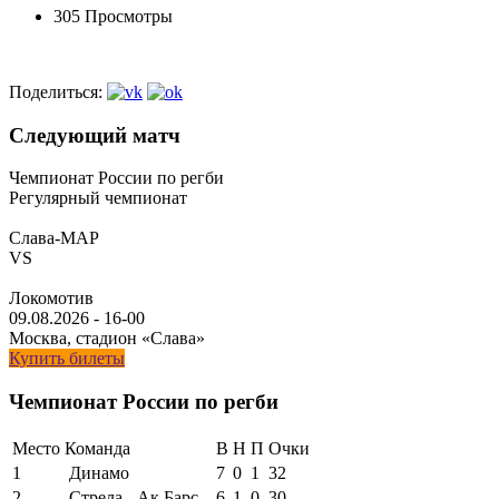
305 Просмотры
Поделиться:
Следующий матч
Чемпионат России по регби
Регулярный чемпионат
Слава-МАР
VS
Локомотив
09.08.2026
-
16-00
Москва, стадион «Слава»
Купить билеты
Чемпионат России по регби
Место
Команда
В
Н
П
Очки
1
Динамо
7
0
1
32
2
Стрела - Ак Барс
6
1
0
30