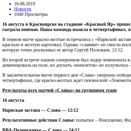
16.08.2019
Новости
1040 Просмотры
16 августа в Красноярске на стадионе «Красный Яр» прошел
сыграла вничью. Наша команда вышла в четвертьфинал, зан
В первом матче красно-желтые встречались с «Нарвской заста
красную и желтую карточки). Однако «славяне» не смогли воспо
которую точно реализовал ее автор Сергей Полежаев. 12:12.
Во второй встрече нашим соперником был лидер чемпионата к
доминировала на поле, но догнать «военлетов» не получилось 
В заключительном матче первого дня «Слава» уверенно победил
четвертьфинал, где красно-желтых ждет пензенский «Локомоти
Результаты всех матчей «Славы» на групповом этапе
16 августа
Нарвская застава — Слава — 12:12
Результативные действия Славы:
попытки – Никущенко, Фед
ВВА-Подмосковье — Слава — 24:12