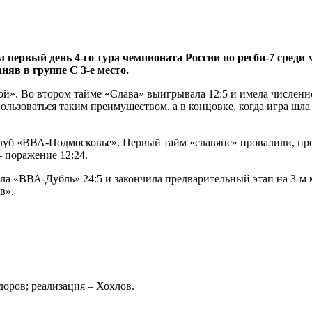
 первый день 4-го тура чемпионата России по регби-7 среди
яв в группе С 3-е место.
вой». Во втором тайме «Слава» выигрывала 12:5 и имела числен
льзоваться таким преимуществом, а в концовке, когда игра шла 
луб «ВВА-Подмосковье». Первый тайм «славяне» провалили, прои
– поражение 12:24.
а «ВВА-Дубль» 24:5 и закончила предварительный этап на 3-м м
в».
оров; реализация – Хохлов.