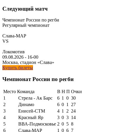
Следующий матч
Чемпионат России по регби
Регулярный чемпионат
Слава-МАР
VS
Локомотив
09.08.2026
-
16-00
Москва, стадион «Слава»
Купить билеты
Чемпионат России по регби
Место
Команда
В
Н
П
Очки
1
Стрела - Ак Барс
6
1
0
30
2
Динамо
6
0
1
27
3
Енисей-СТМ
4
1
2
24
4
Красный Яр
3
0
3
14
5
ВВА-Подмосковье
2
0
5
8
6
Слава-МАР
1
0
6
7