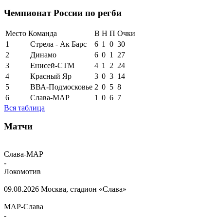
Чемпионат России по регби
Место
Команда
В
Н
П
Очки
1
Стрела - Ак Барс
6
1
0
30
2
Динамо
6
0
1
27
3
Енисей-СТМ
4
1
2
24
4
Красный Яр
3
0
3
14
5
ВВА-Подмосковье
2
0
5
8
6
Слава-МАР
1
0
6
7
Вся таблица
Матчи
Слава-МАР
-
Локомотив
09.08.2026
Москва, стадион «Слава»
МАР-Слава
-