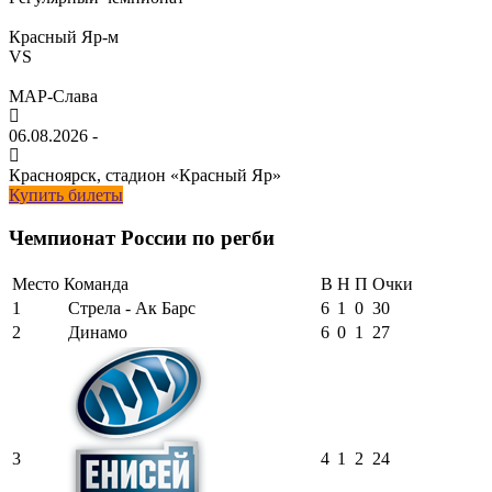
Красный Яр-м
VS
МАР-Слава
06.08.2026
-
Красноярск, стадион «Красный Яр»
Купить билеты
Чемпионат России по регби
Место
Команда
В
Н
П
Очки
1
Стрела - Ак Барс
6
1
0
30
2
Динамо
6
0
1
27
3
4
1
2
24