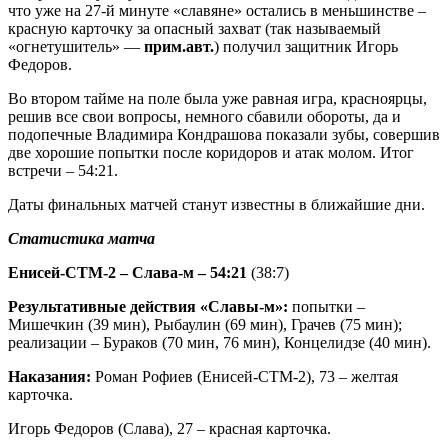
что уже на 27-й минуте «славяне» остались в меньшинстве –
красную карточку за опасный захват (так называемый
«огнетушитель» —
прим.авт.
) получил защитник Игорь
Федоров.
Во втором тайме на поле была уже равная игра, красноярцы,
решив все свои вопросы, немного сбавили обороты, да и
подопечные Владимира Кондрашова показали зубы, совершив
две хорошие попытки после коридоров и атак молом. Итог
встречи – 54:21.
Даты финальных матчей станут известны в ближайшие дни.
Статистика матча
Енисей-СТМ-2 – Слава-м – 54:21
(38:7)
Результативные действия «Славы-м»:
попытки –
Мишечкин (39 мин), Рыбаулин (69 мин), Грачев (75 мин);
реализации – Бураков (70 мин, 76 мин), Концелидзе (40 мин).
Наказания:
Роман Рофиев (Енисей-СТМ-2), 73 – желтая
карточка.
Игорь Федоров (Слава), 27 – красная карточка.