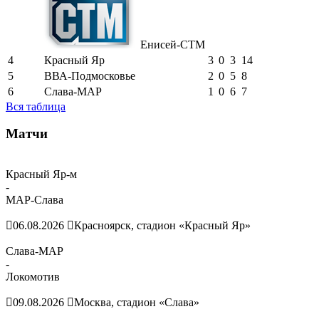
Енисей-СТМ
4
Красный Яр
3
0
3
14
5
ВВА-Подмосковье
2
0
5
8
6
Слава-МАР
1
0
6
7
Вся таблица
Матчи
Красный Яр-м
-
МАР-Слава
06.08.2026
Красноярск, стадион «Красный Яр»
Слава-МАР
-
Локомотив
09.08.2026
Москва, стадион «Слава»