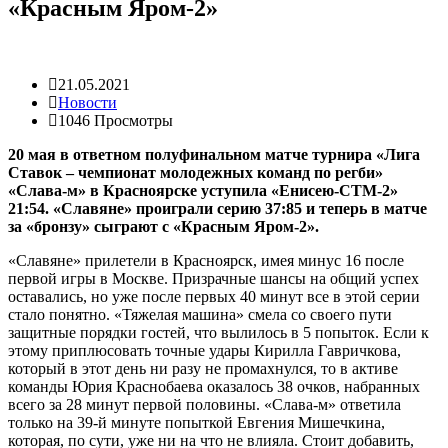
«Красным Яром-2»
21.05.2021
Новости
1046 Просмотры
20 мая в ответном полуфинальном матче турнира «Лига
Ставок – чемпионат молодежных команд по регби»
«Слава-м» в Красноярске уступила «Енисею-СТМ-2»
21:54. «Славяне» проиграли серию 37:85 и теперь в матче
за «бронзу» сыграют с «Красным Яром-2».
«Славяне» прилетели в Красноярск, имея минус 16 после
первой игры в Москве. Призрачные шансы на общий успех
оставались, но уже после первых 40 минут все в этой серии
стало понятно. «Тяжелая машина» смела со своего пути
защитные порядки гостей, что вылилось в 5 попыток. Если к
этому приплюсовать точные удары Кирилла Гавричкова,
который в этот день ни разу не промахнулся, то в активе
команды Юрия Краснобаева оказалось 38 очков, набранных
всего за 28 минут первой половины. «Слава-м» ответила
только на 39-й минуте попыткой Евгения Мишечкина,
которая, по сути, уже ни на что не влияла. Стоит добавить,