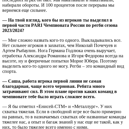
набирали обороты. И 100 процентов после перерыва мы
вернемся еще сильнее.
— На твой взгляд, кого бы из игроков ты выделил в
первой части
PARI
Чемпионата России по регби сезона
2023/2024?
— Мне сложно назвать кого-то одного. Выкладывались все.
Нет сильнее игроков в захватах, чем Николай Почечуев и
Артем Рыбаулин. Нога Германа Годлюка очень выручает,
отработка Александра Романова и Игоря Федорова всегда на
высоте, ну и фееричные попытки Морне Юбера. Поэтому
выделить кого-то одного не могу. Регби – это командный вид
спорта.
— Саша, работа игрока первой линии не самая
благодарная, чаще всего черновая. Ребята много
затрачивают сил. В этом плане против каких команд в
чемпионате тебе было играть сложнее всего.
— Я бы отметил «Енисей-СТМ» и «Металлург». У них
схватка тяжелая. Если в свободной игре все было примерно
на равных, то в назначаемых схватках обе названные команды
тяжелее нас, а опыт и багаж знаний у нас еще не такой, как у
них, то было тяжелее всего именно с ними.