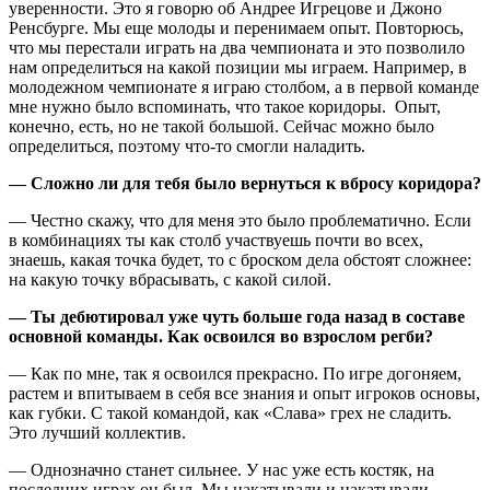
уверенности. Это я говорю об Андрее Игрецове и Джоно
Ренсбурге. Мы еще молоды и перенимаем опыт. Повторюсь,
что мы перестали играть на два чемпионата и это позволило
нам определиться на какой позиции мы играем. Например, в
молодежном чемпионате я играю столбом, а в первой команде
мне нужно было вспоминать, что такое коридоры. Опыт,
конечно, есть, но не такой большой. Сейчас можно было
определиться, поэтому что-то смогли наладить.
— Сложно ли для тебя было вернуться к вбросу коридора?
— Честно скажу, что для меня это было проблематично. Если
в комбинациях ты как столб участвуешь почти во всех,
знаешь, какая точка будет, то с броском дела обстоят сложнее:
на какую точку вбрасывать, с какой силой.
— Ты дебютировал уже чуть больше года назад в составе
основной команды. Как освоился во взрослом регби?
— Как по мне, так я освоился прекрасно. По игре догоняем,
растем и впитываем в себя все знания и опыт игроков основы,
как губки. С такой командой, как «Слава» грех не сладить.
Это лучший коллектив.
— Однозначно станет сильнее. У нас уже есть костяк, на
последних играх он был. Мы накатывали и накатывали,