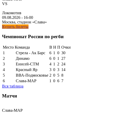
VS
Локомотив
09.08.2026
-
16-00
Москва, стадион «Слава»
Купить билеты
Чемпионат России по регби
Место
Команда
В
Н
П
Очки
1
Стрела - Ак Барс
6
1
0
30
2
Динамо
6
0
1
27
3
Енисей-СТМ
4
1
2
24
4
Красный Яр
3
0
3
14
5
ВВА-Подмосковье
2
0
5
8
6
Слава-МАР
1
0
6
7
Вся таблица
Матчи
Слава-МАР