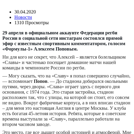
30.04.2020
Новости
1310 Просмотры
29 апреля в официальном аккаунте Федерации регби
России в социальной сети инстаграм состоялся прямой
эфир с известным спортивным комментатором, голосом
«Формулы-1» Алексеем Поповым.
Ни для кого не секрет, что Алексей – является болельщиком
«Славы» и частенько посещает домашние матчи нашей
команды в чемпионате России по регби.
— Могу сказать, что на «Славу» я попал совершено случайно,
— вспоминает
Попов
. — До стадиона добирался окольными
путями, через дворы. «Слава» играет здесь с первого дня
основания, с 1974 года. Это старая застройка, стадион
расположен так, что с улицы, на которой он стоит, его совсем
не видно. Вокруг фабричные корпуса, а в них вписан стадион
– для меня это настоящая Англия в центре Москвы. У клуба
есть богатая 45-летняя история. Ребята, которые в советские
времена выступали за «Славу», параллельно работали на
втором часовом заводе.
Это место, где все дышит особой историей и атмосферой. Мне