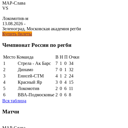
МАР-Слава
VS
Локомотив-м
13.08.2026
-
Зеленоград, Московская академия регби
Купить билеты
Чемпионат России по регби
Место
Команда
В
Н
П
Очки
1
Стрела - Ак Барс
7
1
0
34
2
Динамо
7
0
1
32
3
Енисей-СТМ
4
1
2
24
4
Красный Яр
3
0
4
15
5
Локомотив
2
0
6
11
6
ВВА-Подмосковье
2
0
6
8
Вся таблица
Матчи
МАР-Слава