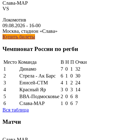
Слава-МАР
VS
Локомотив
09.08.2026
-
16-00
Москва, стадион «Слава»
Купить билеты
Чемпионат России по регби
Место
Команда
В
Н
П
Очки
1
Динамо
7
0
1
32
2
Стрела - Ак Барс
6
1
0
30
3
Енисей-СТМ
4
1
2
24
4
Красный Яр
3
0
3
14
5
ВВА-Подмосковье
2
0
6
8
6
Слава-МАР
1
0
6
7
Вся таблица
Матчи
Слава-МАР