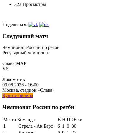
323 Просмотры
Поделиться:
Следующий матч
Чемпионат России по регби
Регулярный чемпионат
Слава-МАР
VS
Локомотив
09.08.2026
-
16-00
Москва, стадион «Слава»
Купить билеты
Чемпионат России по регби
Место
Команда
В
Н
П
Очки
1
Стрела - Ак Барс
6
1
0
30
2
Динамо
6
0
1
27