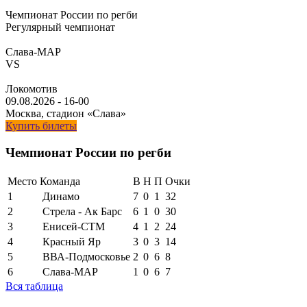
Чемпионат России по регби
Регулярный чемпионат
Слава-МАР
VS
Локомотив
09.08.2026
-
16-00
Москва, стадион «Слава»
Купить билеты
Чемпионат России по регби
Место
Команда
В
Н
П
Очки
1
Динамо
7
0
1
32
2
Стрела - Ак Барс
6
1
0
30
3
Енисей-СТМ
4
1
2
24
4
Красный Яр
3
0
3
14
5
ВВА-Подмосковье
2
0
6
8
6
Слава-МАР
1
0
6
7
Вся таблица