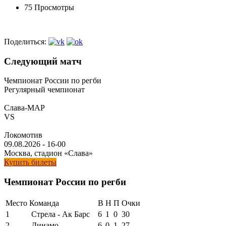
75 Просмотры
Поделиться:
Следующий матч
Чемпионат России по регби
Регулярный чемпионат
Слава-МАР
VS
Локомотив
09.08.2026
-
16-00
Москва, стадион «Слава»
Купить билеты
Чемпионат России по регби
Место
Команда
В
Н
П
Очки
1
Стрела - Ак Барс
6
1
0
30
2
Динамо
6
0
1
27