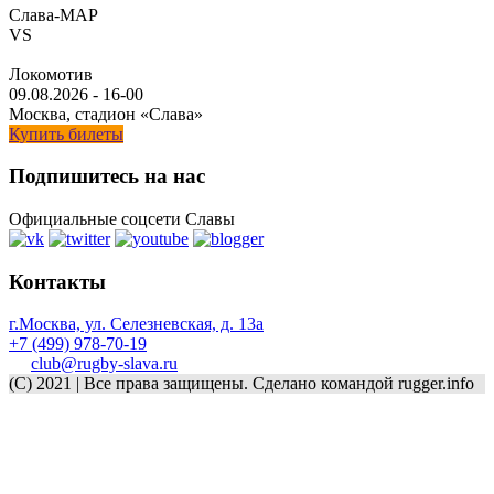
Слава-МАР
VS
Локомотив
09.08.2026
-
16-00
Москва, стадион «Слава»
Купить билеты
Подпишитесь на нас
Официальные соцсети Славы
Контакты
г.Москва, ул. Селезневская, д. 13a
+7 (499) 978-70-19
club@rugby-slava.ru
(C) 2021 | Все права защищены. Сделано командой rugger.info