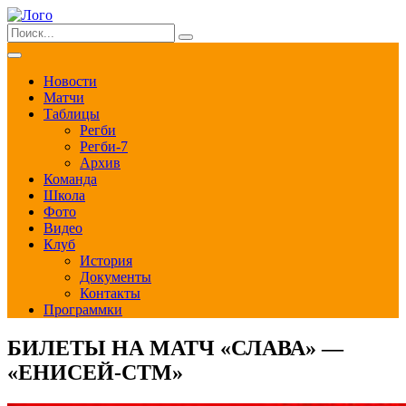
Новости
Матчи
Таблицы
Регби
Регби-7
Архив
Команда
Школа
Фото
Видео
Клуб
История
Документы
Контакты
Программки
БИЛЕТЫ НА МАТЧ «СЛАВА» —
«ЕНИСЕЙ-СТМ»