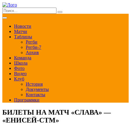
Новости
Матчи
Таблицы
Регби
Регби-7
Архив
Команда
Школа
Фото
Видео
Клуб
История
Документы
Контакты
Программки
БИЛЕТЫ НА МАТЧ «СЛАВА» —
«ЕНИСЕЙ-СТМ»