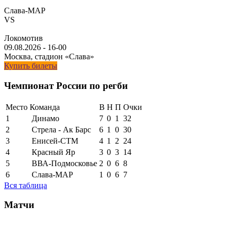
Слава-МАР
VS
Локомотив
09.08.2026
-
16-00
Москва, стадион «Слава»
Купить билеты
Чемпионат России по регби
Место
Команда
В
Н
П
Очки
1
Динамо
7
0
1
32
2
Стрела - Ак Барс
6
1
0
30
3
Енисей-СТМ
4
1
2
24
4
Красный Яр
3
0
3
14
5
ВВА-Подмосковье
2
0
6
8
6
Слава-МАР
1
0
6
7
Вся таблица
Матчи