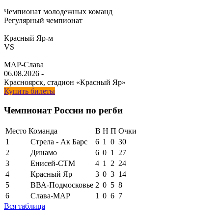
Чемпионат молодежных команд
Регулярный чемпионат
Красный Яр-м
VS
МАР-Слава
06.08.2026
-
Красноярск, стадион «Красный Яр»
Купить билеты
Чемпионат России по регби
Место
Команда
В
Н
П
Очки
1
Стрела - Ак Барс
6
1
0
30
2
Динамо
6
0
1
27
3
Енисей-СТМ
4
1
2
24
4
Красный Яр
3
0
3
14
5
ВВА-Подмосковье
2
0
5
8
6
Слава-МАР
1
0
6
7
Вся таблица