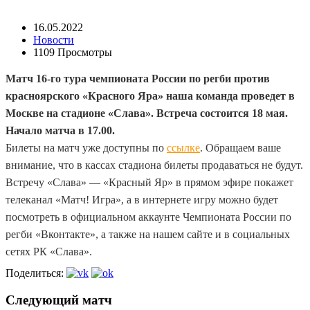
16.05.2022
Новости
1109 Просмотры
Матч 16-го тура чемпионата России по регби против
красноярского «Красного Яра» наша команда проведет в
Москве на стадионе «Слава». Встреча состоится 18 мая.
Начало матча в 17.00.
Билеты на матч уже доступны по
ссылке
. Обращаем ваше
внимание, что в кассах стадиона билеты продаваться не будут.
Встречу «Слава» — «Красный Яр» в прямом эфире покажет
телеканал «Матч! Игра», а в интернете игру можно будет
посмотреть в официальном аккаунте Чемпионата России по
регби «Вконтакте», а также на нашем сайте и в социальных
сетях РК «Слава».
Поделиться:
Следующий матч