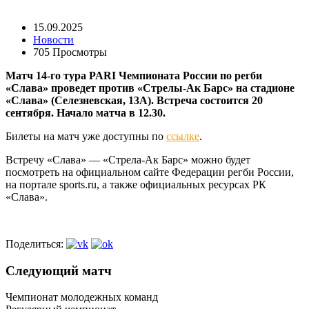
15.09.2025
Новости
705 Просмотры
Матч 14-го тура PARI Чемпионата России по регби
«Слава» проведет против «Стрелы-Ак Барс» на стадионе
«Слава» (Селезневская, 13А). Встреча состоится 20
сентября. Начало матча в 12.30.
Билеты на матч уже доступны по
ссылке
.
Встречу «Слава» — «Стрела-Ак Барс» можно будет
посмотреть на официальном сайте Федерации регби России,
на портале sports.ru, а также официальных ресурсах РК
«Слава».
Поделиться:
Следующий матч
Чемпионат молодежных команд